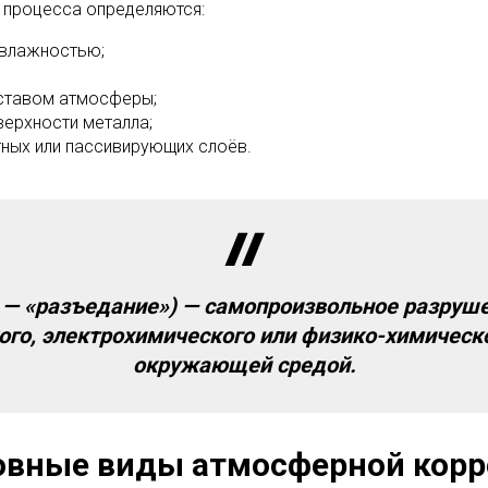
 процесса определяются:
 влажностью;
ставом атмосферы;
ерхности металла;
ных или пассивирующих слоёв.
io — «разъедание») — самопроизвольное разруш
ого, электрохимического или физико-химическ
окружающей средой.
овные виды атмосферной корр