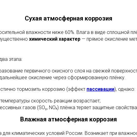
Сухая атмосферная коррозия
осительной влажности ниже 60%. Влага в виде сплошной плё
мущественно
химический характер
— прямое окисление ме
два этапа:
азование первичного окисного слоя на свежей поверхност
дальнейшее окисление через сформированную плёнку.
астично тормозить коррозию (эффект
пассивации
), однако:
температуры скорость реакции возрастает;
рессивных газов (SO₂, NOₓ) плёнка теряет защитные свойства
Влажная атмосферная коррозия
 для климатических условий России. Возникает при влажно