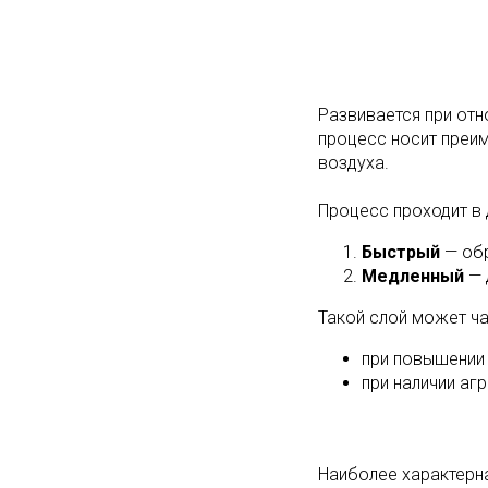
Развивается при отн
процесс носит преи
воздуха.
Процесс проходит в 
Быстрый
— обр
Медленный
— 
Такой слой может ч
при повышении 
при наличии аг
Наиболее характерна