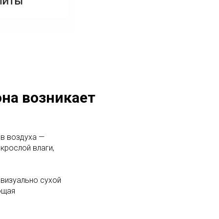
она возникает
в воздуха —
крослой влаги,
 визуально сухой
ющая