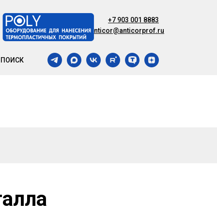
+7 903 001 8883
anticor@anticorprof.ru
ПОИСК
талла