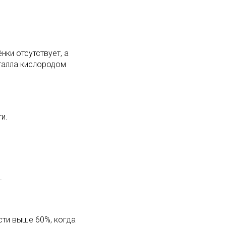
нки отсутствует, а
талла кислородом
и.
.
сти выше 60%, когда