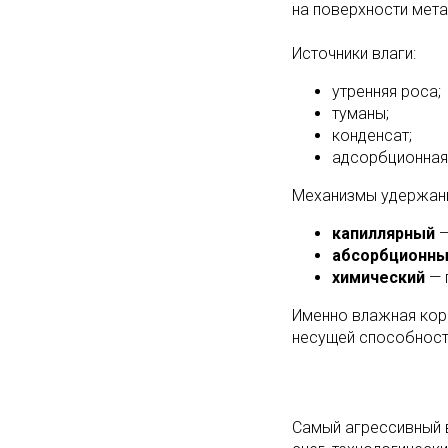
на поверхности мета
Источники влаги:
утренняя роса;
туманы;
конденсат;
адсорбционная
Механизмы удержани
капиллярный
—
абсорбционн
химический
— 
Именно влажная кор
несущей способност
Самый агрессивный в