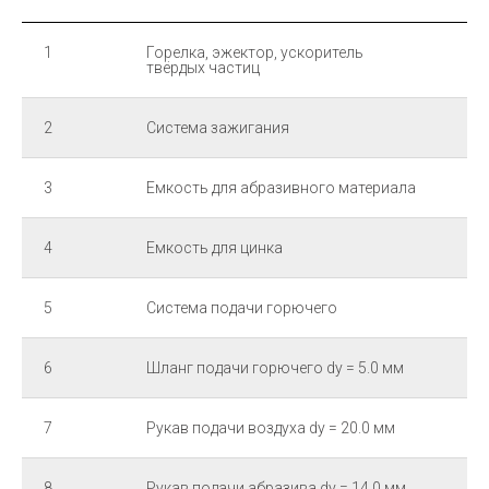
1
Горелка, эжектор, ускоритель
1 к
твёрдых частиц
2
Система зажигания
1 к
3
Емкость для абразивного материала
1 ш
4
Емкость для цинка
1 ш
5
Система подачи горючего
1 ш
6
Шланг подачи горючего dy = 5.0 мм
1 ш
7
Рукав подачи воздуха dy = 20.0 мм
1 ш
8
Рукав подачи абразива dy = 14.0 мм
1 ш