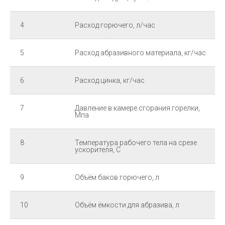
4
Расход горючего, л/час
5
Расход абразивного материала, кг/час
6
Расход цинка, кг/час
7
Давление в камере сгорания горелки,
Мпа
8
Температура рабочего тела на срезе
ускорителя, С
9
Объём баков горючего, л
10
Объём ёмкости для абразива, л