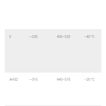
E
~235
400–520
–40 °C
AH32
~315
440–570
–20 °C