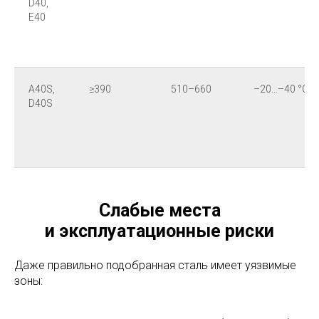
D40,
E40
A40S,
≥390
510–660
–20…–40 °C
D40S
Слабые места
и эксплуатационные риски
Даже правильно подобранная сталь имеет уязвимые
зоны: