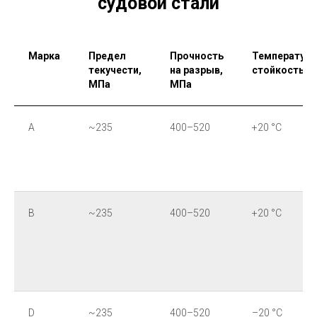
судовой стали
Марка
Предел
Прочность
Температурн
текучести,
на разрыв,
стойкость
МПа
МПа
A
~235
400–520
+20 °C
B
~235
400–520
+20 °C
D
~235
400–520
–20 °C