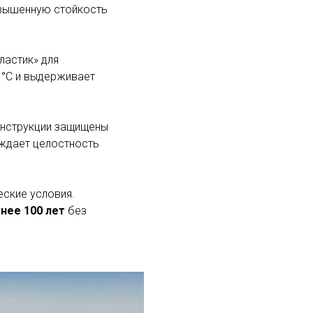
вышенную стойкость
ластик» для
 °C и выдерживает
онструкции защищены
рждает целостность
еские условия.
нее 100 лет
без