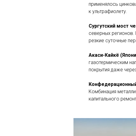
применялось цинков
к ультрафиолету.
Сургутский мост ч
северных регионов. 
резкие суточные пер
Акаси-Кайкё (Япони
газотермическим нап
покрытия даже через
Конфедерационный
Комбинация металли
капитального ремонт