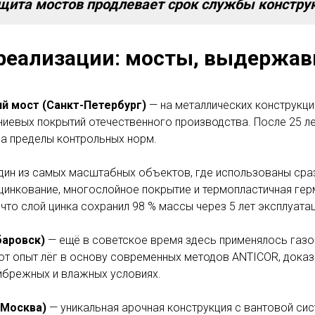
щита мостов продлевает срок службы конструк
реализации: мосты, выдержав
й мост (Санкт-Петербург)
— на металлических конструкци
иевых покрытий отечественного производства. После 25 ле
за пределы контрольных норм.
дин из самых масштабных объектов, где использованы сра
 цинкование, многослойное покрытие и термопластичная гер
 что слой цинка сохранил 98 % массы через 5 лет эксплуатац
баровск)
— ещё в советское время здесь применялось газ
от опыт лёг в основу современных методов ANTICOR, дока
ибрежных и влажных условиях.
(Москва)
— уникальная арочная конструкция с вантовой сис