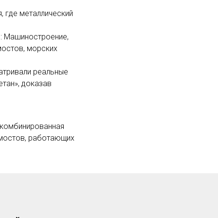
, где металлический
.: Машиностроение,
мостов, морских
атривали реальные
етан», доказав
: комбинированная
 мостов, работающих