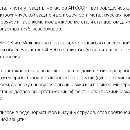
стал Институт защиты металлов АН СССР, где проводились 
ктрохимической защите и долговечности металлических пок
горячее и газопламенное цинкование стали стандартом для
опускных труб, резервуаров.
ИПСК им. Мельникова доказали, что правильно нанесённый
км обеспечивает до 40–50 лет службы без капитального р
строении.
х советская инженерная школа пошла дальше: была разраб
иты, при которой металлическое покрытие (цинк, алюминий 
оем, а сверху наносился органический или полимерный ге
четание давало синергетический эффект — электрохимическ
о.
пилась в ряде нормативов и научных трудов, став предтеч
ной защиты: