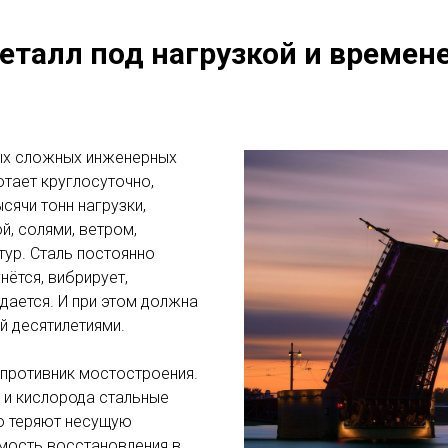
еталл под нагрузкой и времен
ых сложных инженерных
тает круглосуточно,
сячи тонн нагрузки,
й, солями, ветром,
ур. Сталь постоянно
гнётся, вибрирует,
дается. И при этом должна
й десятилетиями.
 противник мостостроения.
 и кислорода стальные
о теряют несущую
имость восстановления в