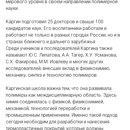
мирового уровня в своём направлении полимерной
науки.
Каргин подготовил 25 докторов и свыше 100
кандидатов наук. Его воспитанники работали и
работают не только в разных городах России, но и в
странах ближнего и дальнего зарубежья.
Среди учеников и последователей Каргина также
называют Ю.С. Липатова, А.А. Тагер, Х.У. Усманова,
С.Х. Факирова, М.М. Иовлеву и многих других
исследователей, внесших вклад в физикохимию,
механику, синтез и технологию полимеров.
Каргинская школа важна тем, что она развивала
полимеры как междисциплинарную область. Здесь
химия соединялась с физикой, физикохимией,
механикой, технологией переработки и
промышленным применением. Именно такой подход
сегодня необходим для разработки и нанесения
термопластичных покрытий, которые должны