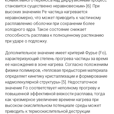
конвективного переноса над диффузионным процесс
становится существенно неравновесным» [6]. При
высоких значениях Pe частица нагревается
неравномерно, что может приводить к частичному
расплавлению оболочки при сохранении более
холодного ядра. Такое состояние снижает
способность расплава к полноценному растеканию
при ударе о подложку.
Дополнительное значение имеет критерий Фурье (Fo),
характеризующий степень прогрева частицы за время
её нахождения в зоне нагрева. Согласно положениям
физики полимеров, «тепловая предыстория материала
определяет кинетику кристаллизации и формирование
надмолекулярной структуры» [5]. Недостаточное
значение Fo соответствует неполному прогреву и
повышенной эффективной вязкости расплава, тогда
как чрезмерное увеличение времени нагрева при
высоком окислительном потенциале среды может
приводить к термоокислительной деструкции