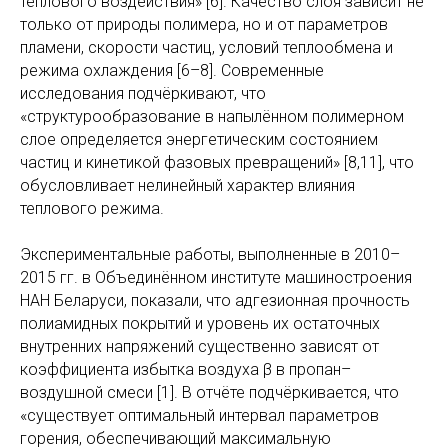
теплового воздействия» [6]. Качество слоя зависит не
только от природы полимера, но и от параметров
пламени, скорости частиц, условий теплообмена и
режима охлаждения [6–8]. Современные
исследования подчёркивают, что
«структурообразование в напылённом полимерном
слое определяется энергетическим состоянием
частиц и кинетикой фазовых превращений» [8,11], что
обусловливает нелинейный характер влияния
теплового режима.
Экспериментальные работы, выполненные в 2010–
2015 гг. в Объединённом институте машиностроения
НАН Беларуси, показали, что адгезионная прочность
полиамидных покрытий и уровень их остаточных
внутренних напряжений существенно зависят от
коэффициента избытка воздуха β в пропан–
воздушной смеси [1]. В отчёте подчёркивается, что
«существует оптимальный интервал параметров
горения, обеспечивающий максимальную