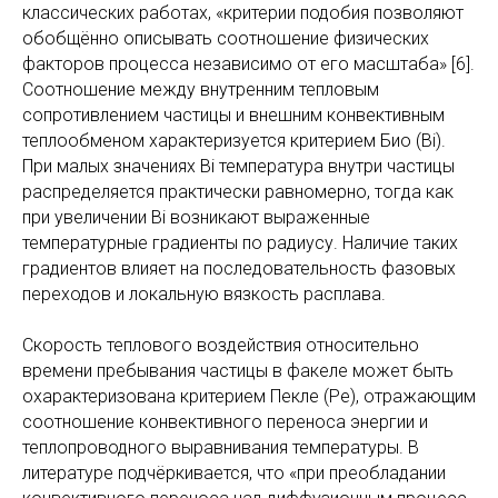
классических работах, «критерии подобия позволяют
обобщённо описывать соотношение физических
факторов процесса независимо от его масштаба» [6].
Соотношение между внутренним тепловым
сопротивлением частицы и внешним конвективным
теплообменом характеризуется критерием Биo (Bi).
При малых значениях Bi температура внутри частицы
распределяется практически равномерно, тогда как
при увеличении Bi возникают выраженные
температурные градиенты по радиусу. Наличие таких
градиентов влияет на последовательность фазовых
переходов и локальную вязкость расплава.
Скорость теплового воздействия относительно
времени пребывания частицы в факеле может быть
охарактеризована критерием Пекле (Pe), отражающим
соотношение конвективного переноса энергии и
теплопроводного выравнивания температуры. В
литературе подчёркивается, что «при преобладании