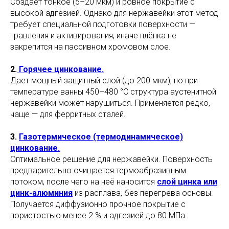
Создаёт тонкое (5–20 мкм) и ровное покрытие с
высокой адгезией. Однако для нержавейки этот метод
требует специальной подготовки поверхности —
травления и активирования, иначе плёнка не
закрепится на пассивном хромовом слое.
2.
Горячее цинкование.
Дает мощный защитный слой (до 200 мкм), но при
температуре ванны 450–480 °C структура аустенитной
нержавейки может нарушиться. Применяется редко,
чаще — для ферритных сталей.
3.
Газотермическое (термодинамическое)
цинкование.
Оптимальное решение для нержавейки. Поверхность
предварительно очищается термоабразивным
потоком, после чего на неё наносится
слой цинка или
цинк-алюминия
из расплава, без перегрева основы.
Получается диффузионно прочное покрытие с
пористостью менее 2 % и адгезией до 80 МПа.