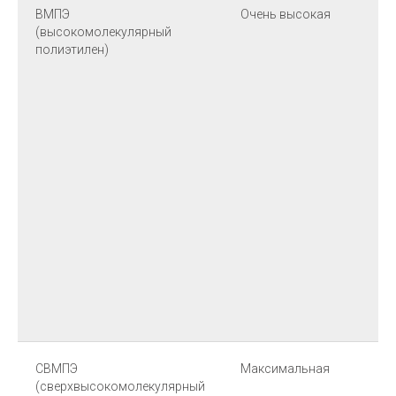
ВМПЭ
Очень высокая
О
(высокомолекулярный
в
полиэтилен)
СВМПЭ
Максимальная
О
(сверхвысокомолекулярный
в