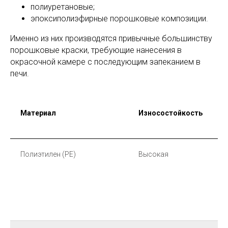
полиуретановые;
эпоксиполиэфирные порошковые композиции.
Именно из них производятся привычные большинству
порошковые краски, требующие нанесения в
окрасочной камере с последующим запеканием в
печи.
Материал
Износостойкость
Х
с
Полиэтилен (PE)
Высокая
О
в