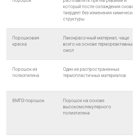
порошок
расплавлять при нагревании и
который после охлаждения снова
твердеет без изменения химической
структуры
Порошковая
Лакокрасочный материал, чаще
краска
всего на основе термореактивных
смол
Порошок из
Один из распространенных
полиэтилена
термопластичных материалов
ВМПЭ порошок
Порошок на основе
высокомолекулярного
полиэтилена