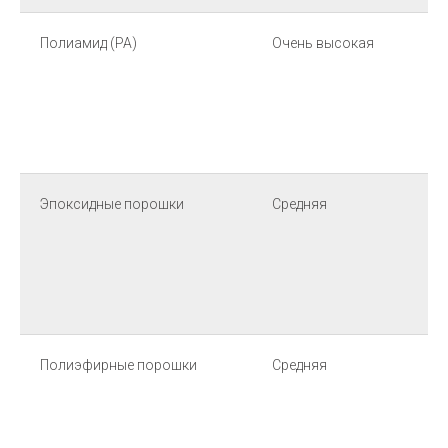
Полиамид (PA)
Очень высокая
С
Эпоксидные порошки
Средняя
В
Полиэфирные порошки
Средняя
В