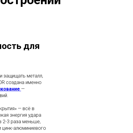
ность для
и защищать металл,
COR создана именно
нкование
—
вий.
крытия» — всё в
окая энергия удара
в 2-3 раза меньше,
и цинк-алюминиевого