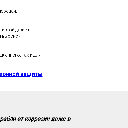
передач,
тивной даже в
и высокой
ленного, так и для
зионной защиты
орабли от коррозии даже в