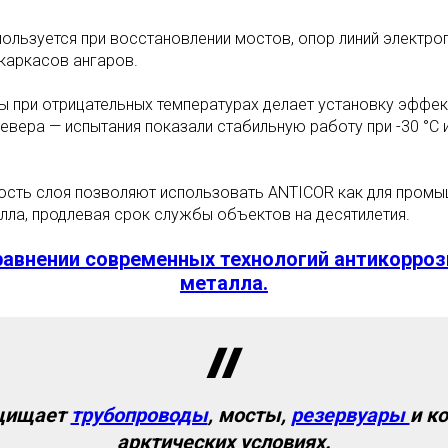
ользуется при восстановлении мостов, опор линий электро
каркасов ангаров.
 при отрицательных температурах делает установку эффек
евера — испытания показали стабильную работу при -30 °C 
сть слоя позволяют использовать ANTICOR как для промыш
лла, продлевая срок службы объектов на десятилетия.
равнении современных технологий антикорро
металла.
ащищает
трубопроводы
, мосты,
резервуары
и к
арктических условиях.