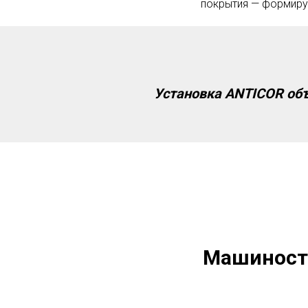
покрытия — формируе
Установка ANTICOR объ
Машиностр