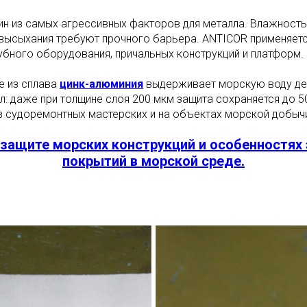
н из самых агрессивных факторов для металла. Влажность,
высыхания требуют прочного барьера. ANTICOR применяетс
убного оборудования, причальных конструкций и платформ.
е из сплава
цинк-алюминия
выдерживает морскую воду дес
л: даже при толщине слоя 200 мкм защита сохраняется до 5
в судоремонтных мастерских и на объектах морской добыч
защите морских конструкций и особенностях
покрытий в морской среде.