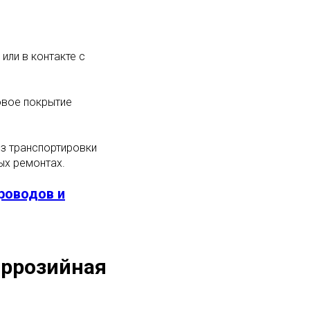
ли в контакте с
овое покрытие
з транспортировки
ых ремонтах.
роводов и
оррозийная