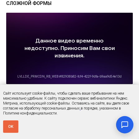
СЛОЖНОЙ ФОРМЫ
ЦИНКОВОЕ «ПЕРЕРОЖДЕНИЕ»: МЕТАЛЛИЧЕСКАЯ
Сайт использует cookie-файлы, чтобы сделать ваше пребывание на нем
ЛОДКА ОБРЕЛА ВТОРУЮ ЖИЗНЬ ЗА 5 ДНЕЙ
максимально удобным. К cайту подключен сервис веб-аналитики Яндекс.
Метрика, использующий cookie-файлы. Оставаясь на сайте, вы даете свое
согласие на обработку персональных данных
в порядке, указанном в
Политике конфиденциальности.
OK