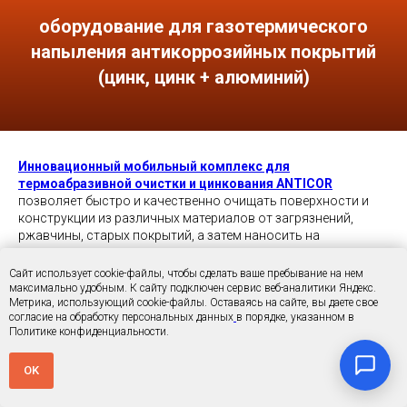
оборудование для газотермического
напыления антикоррозийных покрытий
(цинк, цинк + алюминий)
Инновационный мобильный комплекс для
термоабразивной очистки и цинкования ANTICOR
позволяет быстро и качественно очищать поверхности и
конструкции из различных материалов от загрязнений,
ржавчины, старых покрытий, а затем наносить на
металлические изделия прочное защитное покрытие из
цинка или цинк-алюминия.
Сайт использует cookie-файлы, чтобы сделать ваше пребывание на нем
максимально удобным. К cайту подключен сервис веб-аналитики Яндекс.
Метрика, использующий cookie-файлы. Оставаясь на сайте, вы даете свое
ANTICOR сочетает в себе две ключевые операции —
согласие на обработку персональных данных
в порядке, указанном в
подготовку поверхности и нанесение покрытия, что
Политике конфиденциальности.
обеспечивает комплексную защиту металлоконструкций
любого размера и формы. Эффективность работы
OK
установки по очистке в 2–3 раза выше традиционных
пескоструйных аппаратов, а качество покрытия